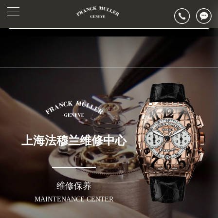
2026年6月法穆兰上海市售后服务网络优化升级公告
▲
官网公告>
2026年6月上海市法穆兰官方售后客户服务热线：400-006-0073
▼
2026年6月法穆兰售后服务中心最新网点地址：
上海市徐汇区虹桥路3号港汇中心写字楼2座37层3705室（需提前预约）
上海市黄浦区南京东路299号宏伊国际广场写字楼8层806室（需提前预约）
上海市黄浦区南京东路299号宏伊国际广场写字楼8层806室法穆兰售后服务中心（需提前预约）
上海市徐汇区虹桥路3号港汇中心2座37层3705室法穆兰售后服务中心（需提前预约）
节假日正常营业！
上海法穆兰维修中心
维修保养
MAINTENANCE CENTER