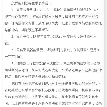
怎样鉴别法穆兰手表防震：
1、当手表受到外力冲击时，摆轮防震碗摆钻和孤形托钻会立
即产生位置移动，摆轴沿直径方向移动，摆轴肩与防震座里端接
触，使防震弹簧弯曲，从而吸收惯力，抵消了摆轴颈与摆眼和摆托
钻的冲击，摆轴颈也不易断裂
2、在冲击后，防震弹簧停止跳动，恢复原形，迫使摆轮重
置。
3、虽然避震器能承受一些较剧烈的震动，但其避震性还是有
一定范围的。
4、如果超出了防震器的承受能力，就会丧失防震功能，会使
摆轴断裂或弯曲，甚至造成游丝凌乱。严重者还可以引起其他部件
损坏，所以不要带表去做剧烈运动或劳动。
我们在很多地方都提到过水对于手表是具有很大的危险的，不
及时处理进水手表会导致机芯损坏，防震也很重要，机械表不像石
英表有电池维持，它只要有很大震动，超出防震范围就会影响走
时。以上内容就是关于怎样查看法穆兰防震功能的全部内容，如果