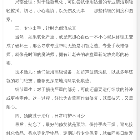
局部处理：对于轻微氧化，可以尝试使用适量的专业清洁剂轻
轻擦拭。切记，小心谨慎，以免伤及无辜——那些精细的刻度和图
案。
三、专业出手，让时光倒流成真
当然，如果氧化严重，或是您担心自己一不小心就从修理工变
成了破坏王，那么寻求专业帮助无疑是明智之选。专业手表维修
师，就像是时间的魔法师，拥有让老去的表盘重新绽放光彩的秘
密。
技术活儿：他们运用高级设备，如超声波清洗机，以及多年练
就的独门绝技，能够更深层地清除氧化痕迹。
细节重生：对于损伤严重的部分，可能还需要进行细致的补漆
或更换零件。这一过程，好比为古董画作做修复，既需技艺，又需
耐心。
四、预防胜于治疗，日常呵护不可少
最后，别忘了，最好的修复就是预防。保持手表干燥，避免接
触化妆品、香水等化学物品，定期进行专业保养，就如同每日给爱