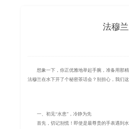
上海市徐汇区虹桥路3号港汇中心2座37
节假日正常营业！
法穆兰
想象一下，你正优雅地举起手腕，准备用那精致
法穆兰在水下开了个秘密茶话会？别担心，我们这
一、初见“水患”，冷静为先
首先，切记别慌！即使是最尊贵的手表遇到水也