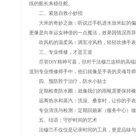
练的船长来稳住舵。
二、紧急自救小妙招
大米的奇妙之旅：听说过手机进水放米缸的偏方
更像是向幸运女神借的一点魔法，效果因情况而异
吹风机的温柔风：调至冷风档，轻轻吹拂手表的
三、专业维修，才是王道
尽管DIY精神可嘉，但对于法穆兰这样的高端
送到专业维修师手中，他们就像是手表的灵魂导师
四、预防胜于治疗，防水小贴士
定期检查防水圈：就像我们的雨靴需要保持橡胶
远离热水和蒸汽：洗澡、桑拿时，让你的手表享
专业清洗与检测：定期回娘家（服务中心）做一
五、结语：守护时间的艺术
法穆兰不仅仅是记录时间的工具，更是品味与身