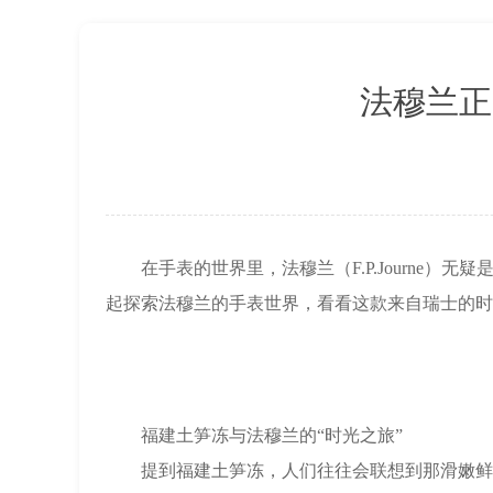
上海市徐汇区虹桥路3号港汇中心2座37
节假日正常营业！
法穆兰正
在手表的世界里，法穆兰（F.P.Journe）
起探索法穆兰的手表世界，看看这款来自瑞士的时
福建土笋冻与法穆兰的“时光之旅”
提到福建土笋冻，人们往往会联想到那滑嫩鲜美