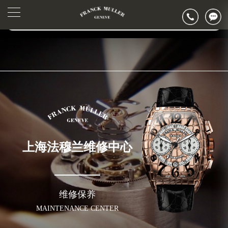
2026年6月法穆兰上海市售后服务网络优化升级公告
▲
官网公告>
2026年6月上海市法穆兰官方售后客户服务热线：400-006-0073
▼
2026年6月法穆兰售后服务中心最新网点地址：
上海市徐汇区虹桥路3号港汇中心写字楼2座37层3705室（需提前预约）
上海市黄浦区南京东路299号宏伊国际广场写字楼8层806室（需提前预约）
上海市黄浦区南京东路299号宏伊国际广场写字楼8层806室法穆兰售后服务中心（需提前预约）
上海市徐汇区虹桥路3号港汇中心2座37层3705室法穆兰售后服务中心（需提前预约）
节假日正常营业！
上海法穆兰维修中心
维修保养
MAINTENANCE CENTER