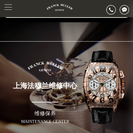
2026年6月法穆兰上海市售后服务网络优化升级公告
▲
官网公告>
2026年6月上海市法穆兰官方售后客户服务热线：400-006-0073
▼
2026年6月法穆兰售后服务中心最新网点地址：
上海市徐汇区虹桥路3号港汇中心写字楼2座37层3705室（需提前预约）
上海市黄浦区南京东路299号宏伊国际广场写字楼8层806室（需提前预约）
上海市黄浦区南京东路299号宏伊国际广场写字楼8层806室法穆兰售后服务中心（需提前预约）
上海市徐汇区虹桥路3号港汇中心2座37层3705室法穆兰售后服务中心（需提前预约）
节假日正常营业！
上海法穆兰维修中心
维修保养
MAINTENANCE CENTER