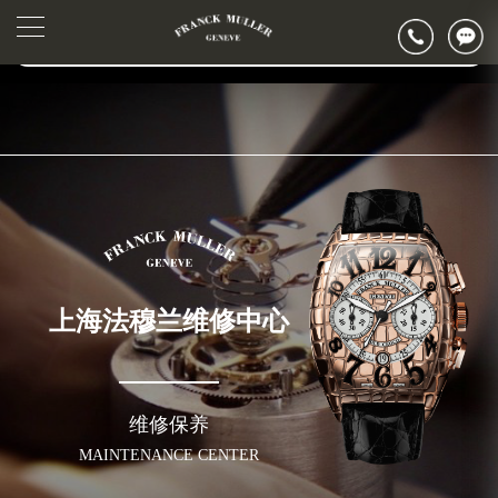
2026年6月法穆兰上海市售后服务网络优化升级公告
▲
官网公告>
2026年6月上海市法穆兰官方售后客户服务热线：400-006-0073
▼
2026年6月法穆兰售后服务中心最新网点地址：
上海市徐汇区虹桥路3号港汇中心写字楼2座37层3705室（需提前预约）
上海市黄浦区南京东路299号宏伊国际广场写字楼8层806室（需提前预约）
上海市黄浦区南京东路299号宏伊国际广场写字楼8层806室法穆兰售后服务中心（需提前预约）
上海市徐汇区虹桥路3号港汇中心2座37层3705室法穆兰售后服务中心（需提前预约）
节假日正常营业！
上海法穆兰维修中心
维修保养
MAINTENANCE CENTER