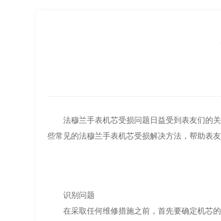
上海市徐汇区虹桥路3号港汇中心2座37
节假日正常营业！
法穆兰手表机芯受损问题日益受到表友们的关注
些常见的法穆兰手表机芯受损解决方法，帮助表友
识别问题
在采取任何维修措施之前，首先要确定机芯的具